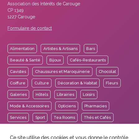
Association des Intérêts de Carouge
CP 1349
1227 Carouge
Formulaire de contact
Alimentation
Artistes & Artisans
Bars
Beauté & Santé
Bijoux
Cafés-Restaurants
Cavistes
Chaussures et Maroquinerie
Chocolat
Coiffure
Culture
Décoration & Habitat
Fleurs
Galeries
Hôtels
Librairies
Loisirs
Mode & Accessoires
Opticiens
Pharmacies
Services
Sport
Tea Rooms
Thés et Cafés
Voyages
Ce site utilise des cookies et vous donne le contrôle