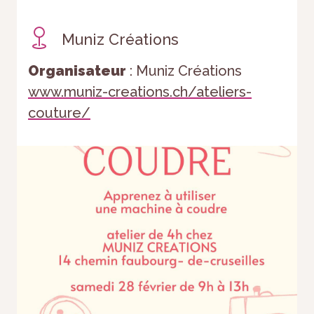
Muniz Créations
Organisateur
: Muniz Créations
www.muniz-creations.ch/ateliers-
couture/
Nécessaire
Ces cookies ne
sont pas
facultatifs. Ils
sont
nécessaires au
fonctionnement
du site Web.