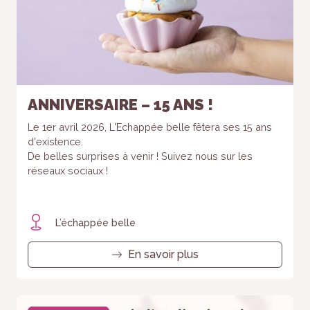
refusez ces
cookies,
certaines
fonctionnalités
disparaîtront
du site Web.
ANNIVERSAIRE – 15 ANS !
Marketing
Le 1er avril 2026, L'Echappée belle fêtera ses 15 ans
En partageant
d'existence.
votre intérêt et
De belles surprises à venir ! Suivez nous sur les
votre
réseaux sociaux !
comportement
lorsque vous
visitez notre
site, vous
L’échappée belle
augmentez
les chances
En savoir plus
de voir du
contenu et
des offres
personnalisés.