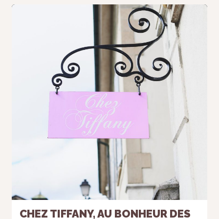
Nécessaire
Ces cookies ne
sont pas
facultatifs. Ils
sont
nécessaires au
fonctionnement
du site Web.
CHEZ TIFFANY, AU BONHEUR DES