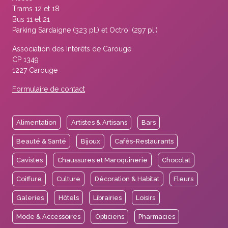
Trams 12 et 18
Bus 11 et 21
Parking Sardaigne (323 pl.) et Octroi (297 pl.)
Association des Intérêts de Carouge
CP 1349
1227 Carouge
Formulaire de contact
Alimentation
Artistes & Artisans
Bars
Beauté & Santé
Bijoux
Cafés-Restaurants
Cavistes
Chaussures et Maroquinerie
Chocolat
Coiffure
Culture
Décoration & Habitat
Fleurs
Galeries
Hôtels
Librairies
Loisirs
Mode & Accessoires
Opticiens
Pharmacies