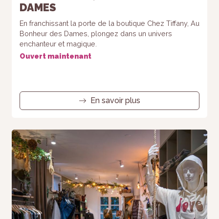
DAMES
Statistiques
Afin que
En franchissant la porte de la boutique Chez Tiffany, Au
nous
Bonheur des Dames, plongez dans un univers
puissions
enchanteur et magique.
améliorer la
fonctionnalité
Ouvert maintenant
et la
structure du
site Web, en
fonction de la
En savoir plus
façon dont le
site Web est
utilisé.
Experience
Afin que notre
site Web
fonctionne
aussi bien
que possible
lors de votre
visite. Si vous