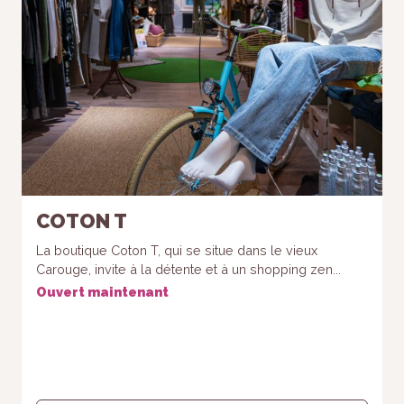
refusez ces
cookies,
certaines
fonctionnalités
disparaîtront
du site Web.
Marketing
En partageant
votre intérêt et
votre
COTON T
comportement
lorsque vous
La boutique Coton T, qui se situe dans le vieux
visitez notre
Carouge, invite à la détente et à un shopping zen...
site, vous
Ouvert maintenant
augmentez
les chances
de voir du
contenu et
des offres
personnalisés.