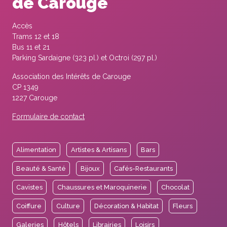
de Carouge
Accès
Trams 12 et 18
Bus 11 et 21
Parking Sardaigne (323 pl.) et Octroi (297 pl.)
Association des Intérêts de Carouge
CP 1349
1227 Carouge
Formulaire de contact
Alimentation
Artistes & Artisans
Bars
Beauté & Santé
Bijoux
Cafés-Restaurants
Cavistes
Chaussures et Maroquinerie
Chocolat
Coiffure
Culture
Décoration & Habitat
Fleurs
Galeries
Hôtels
Librairies
Loisirs