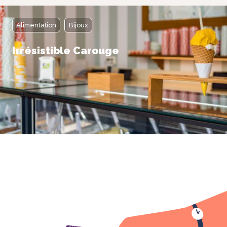
refusez ces
cookies,
Alimentation
Bijoux
certaines
fonctionnalités
disparaîtront
Irrésistible Carouge
du site Web.
Marketing
En partageant
votre intérêt et
votre
comportement
lorsque vous
visitez notre
site, vous
augmentez
les chances
de voir du
contenu et
des offres
personnalisés.