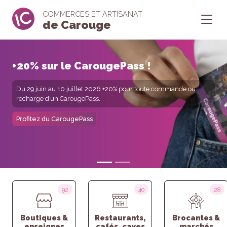
COMMERCES ET ARTISANAT
de Carouge
+20% sur le CarougePass !
Vive le printemps !
Du 29 juin au 10 juillet 2026 +20% pour toute commande ou
À Carouge, les commerces s’animent, les vitrines fleurissent et
recharge d’un CarougePass.
les rues invitent à flâner, découvrir et profiter.
Profitez du CarougePass
Profitez du Printemps
92
40
28
Boutiques &
Restaurants,
Brocantes &
enseignes
cafés, caves
marchés