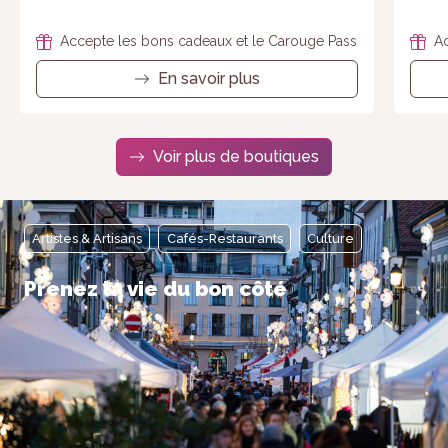
Accepte les bons cadeaux et le Carouge Pass
Ac
En savoir plus
Voir plus de boutiques
Artistes & Artisans
Cafés-Restaurants
Culture
Prenez la vie du bon côté