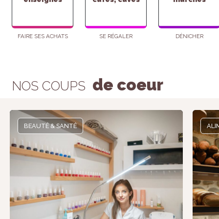
FAIRE SES ACHATS
SE RÉGALER
DÉNICHER
de coeur
NOS COUPS
BEAUTÉ & SANTÉ
ALI
Nécessaire
Ces cookies ne
sont pas
facultatifs. Ils
sont
nécessaires au
fonctionnement
du site Web.