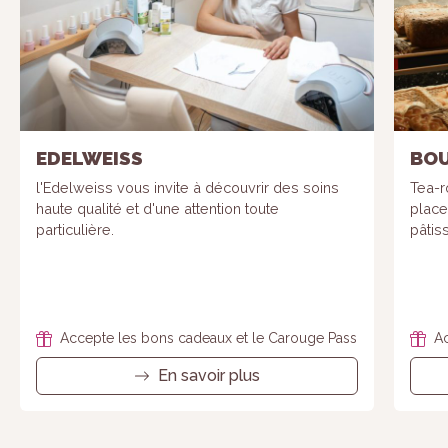
Statistiques
Afin que
nous
puissions
améliorer la
fonctionnalité
et la
structure du
EDELWEISS
BOU
site Web, en
fonction de la
l'Edelweiss vous invite à découvrir des soins
Tea-r
façon dont le
haute qualité et d'une attention toute
place
site Web est
particulière.
pâtis
utilisé.
Experience
Afin que notre
Accepte les bons cadeaux et le Carouge Pass
Ac
site Web
fonctionne
En savoir plus
aussi bien
que possible
lors de votre
visite. Si vous