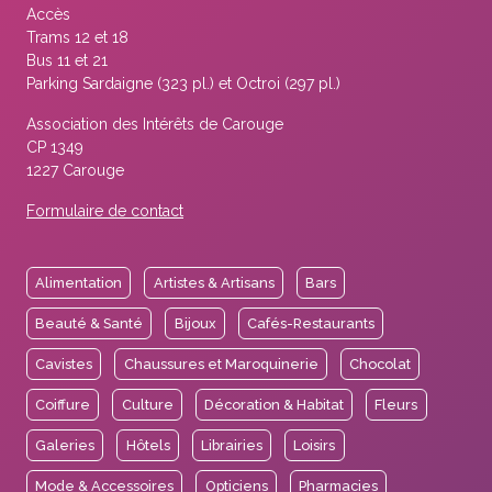
Accès
Trams 12 et 18
Bus 11 et 21
Parking Sardaigne (323 pl.) et Octroi (297 pl.)
Association des Intérêts de Carouge
CP 1349
1227 Carouge
Formulaire de contact
Alimentation
Artistes & Artisans
Bars
Beauté & Santé
Bijoux
Cafés-Restaurants
Cavistes
Chaussures et Maroquinerie
Chocolat
Coiffure
Culture
Décoration & Habitat
Fleurs
Galeries
Hôtels
Librairies
Loisirs
Mode & Accessoires
Opticiens
Pharmacies