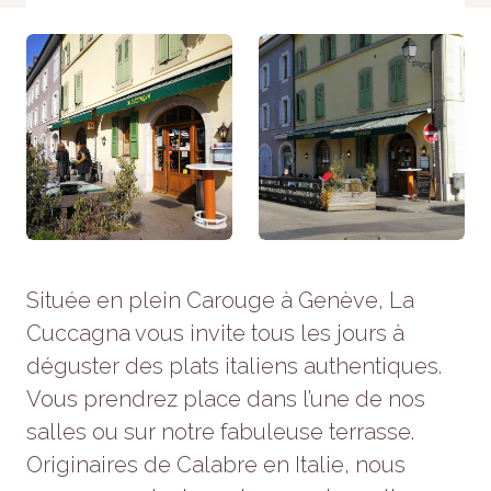
refusez ces
cookies,
certaines
fonctionnalités
disparaîtront
du site Web.
Marketing
En partageant
votre intérêt et
votre
comportement
Située en plein Carouge à Genève, La
lorsque vous
visitez notre
Cuccagna vous invite tous les jours à
site, vous
déguster des plats italiens authentiques.
augmentez
les chances
Vous prendrez place dans l’une de nos
de voir du
contenu et
salles ou sur notre fabuleuse terrasse.
des offres
Originaires de Calabre en Italie, nous
personnalisés.