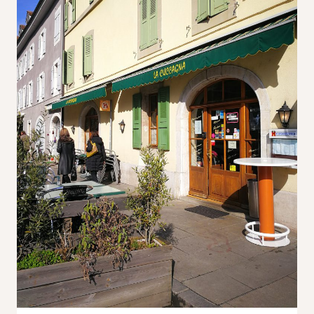
Statistiques
Afin que
nous
puissions
améliorer la
fonctionnalité
et la
structure du
site Web, en
fonction de la
façon dont le
site Web est
utilisé.
Experience
Afin que notre
site Web
fonctionne
aussi bien
que possible
lors de votre
visite. Si vous