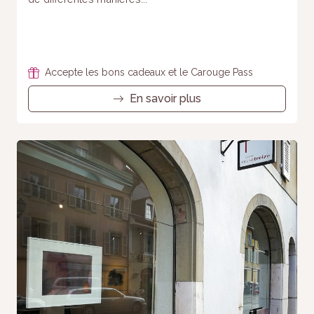
Statistiques
Afin que
nous
puissions
améliorer la
Accepte les bons cadeaux et le Carouge Pass
fonctionnalité
et la
En savoir plus
structure du
site Web, en
fonction de la
façon dont le
site Web est
utilisé.
Experience
Afin que notre
site Web
fonctionne
aussi bien
que possible
lors de votre
visite. Si vous