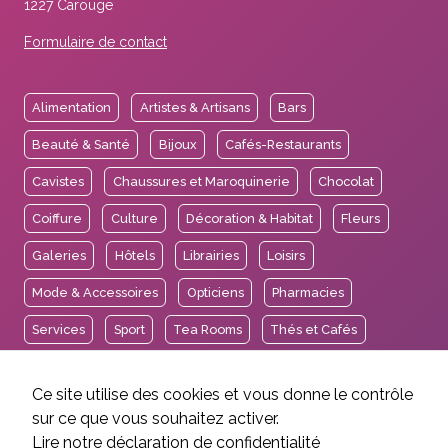
1227 Carouge
Formulaire de contact
Alimentation
Artistes & Artisans
Bars
Beauté & Santé
Bijoux
Cafés-Restaurants
Cavistes
Chaussures et Maroquinerie
Chocolat
Coiffure
Culture
Décoration & Habitat
Fleurs
Galeries
Hôtels
Librairies
Loisirs
Mode & Accessoires
Opticiens
Pharmacies
Services
Sport
Tea Rooms
Thés et Cafés
Voyages
Ce site utilise des cookies et vous donne le contrôle
sur ce que vous souhaitez activer.
Lire notre déclaration de confidentialité