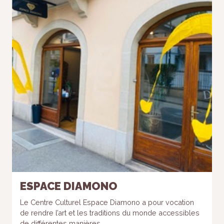
Nécessaire
Ces cookies ne
sont pas
facultatifs. Ils
sont
nécessaires au
ESPACE DIAMONO
fonctionnement
du site Web.
Le Centre Culturel Espace Diamono a pour vocation
de rendre l’art et les traditions du monde accessibles
de différentes manières...