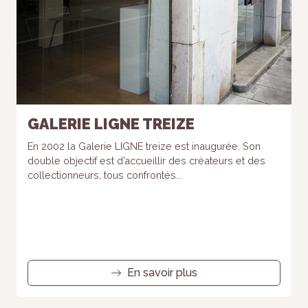
refusez ces
cookies,
certaines
fonctionnalités
disparaîtront
du site Web.
GALERIE LIGNE TREIZE
Marketing
En partageant
En 2002 la Galerie LIGNE treize est inaugurée. Son
votre intérêt et
double objectif est d’accueillir des créateurs et des
votre
comportement
collectionneurs, tous confrontés...
lorsque vous
visitez notre
site, vous
augmentez
les chances
de voir du
contenu et
En savoir plus
des offres
personnalisés.