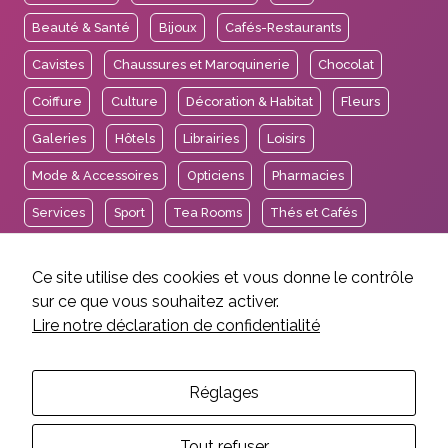
Beauté & Santé
Bijoux
Cafés-Restaurants
Cavistes
Chaussures et Maroquinerie
Chocolat
Coiffure
Culture
Décoration & Habitat
Fleurs
Galeries
Hôtels
Librairies
Loisirs
Mode & Accessoires
Opticiens
Pharmacies
Services
Sport
Tea Rooms
Thés et Cafés
Voyages
Ce site utilise des cookies et vous donne le contrôle
sur ce que vous souhaitez activer.
Lire notre déclaration de confidentialité
2026 © Association des Intérêts de Carouge.
Mentions légales et crédits
Politique de confidentialité
Réglages
Réalisation EtienneEtienne
Tout refuser