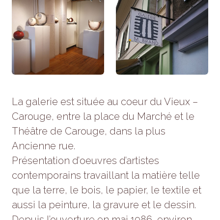
refusez ces
cookies,
certaines
fonctionnalités
disparaîtront
du site Web.
Marketing
En partageant
La galerie est située au coeur du Vieux –
votre intérêt et
Carouge, entre la place du Marché et le
votre
comportement
Théâtre de Carouge, dans la plus
lorsque vous
visitez notre
Ancienne rue.
site, vous
Présentation d’oeuvres d’artistes
augmentez
les chances
contemporains travaillant la matière telle
de voir du
que la terre, le bois, le papier, le textile et
contenu et
des offres
aussi la peinture, la gravure et le dessin.
personnalisés.
Depuis l’ouverture en mai 1986, environ