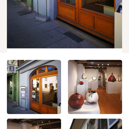
Statistiques
Afin que
nous
puissions
améliorer la
fonctionnalité
et la
structure du
site Web, en
fonction de la
façon dont le
site Web est
utilisé.
Experience
Afin que notre
site Web
fonctionne
aussi bien
que possible
lors de votre
visite. Si vous