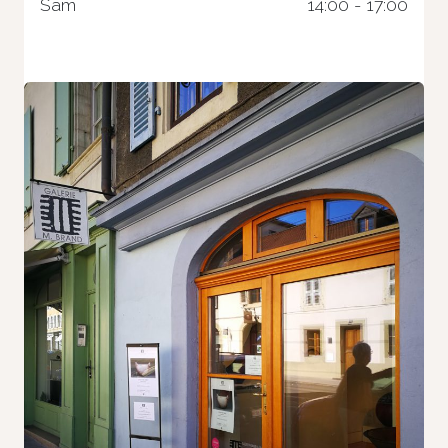
Sam
14:00 - 17:00
Nécessaire
Ces cookies ne
sont pas
facultatifs. Ils
sont
nécessaires au
fonctionnement
du site Web.