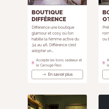
BOUTIQUE
B
DIFFÉRENCE
O
Différence une boutique
Prê
glamour et cosy où l’on
rom
habille la femme active du
ou 
34 au 46. Différence c’est
adopter un...
Accepte les bons cadeaux et
A
le Carouge Pass
l
En savoir plus