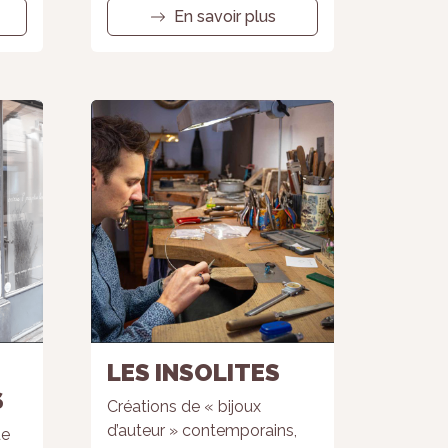
En savoir plus
LES INSOLITES
S
Créations de « bijoux
d’auteur » contemporains,
ue