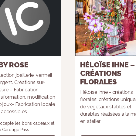
BY ROSE
HÉLOÏSE IHNE –
CRÉATIONS
ection joaillerie, vermeil
FLORALES
argent. Créations sur-
ure – Fabrication,
Héloïse Ihne - créations
nsformation, modification
florales: créations unique
bijoux- Fabrication locale
de végétaux stables et
x accessibles
durables réalisées à la m
en atelier
ccepte les bons cadeaux et
e Carouge Pass