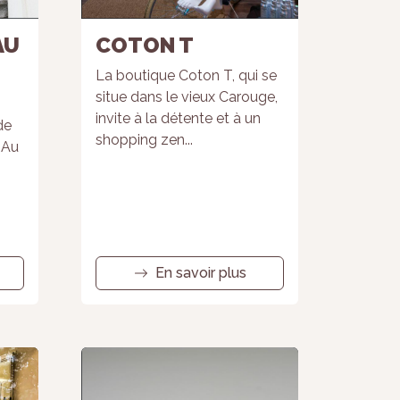
AU
COTON T
La boutique Coton T, qui se
situe dans le vieux Carouge,
invite à la détente et à un
de
shopping zen...
 Au
En savoir plus