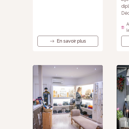
dip
Déc
A
l
En savoir plus