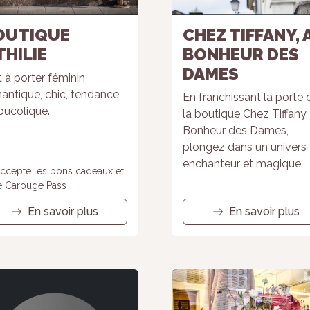
refusez ces
cookies,
OUTIQUE
CHEZ TIFFANY, 
certaines
THILIE
BONHEUR DES
fonctionnalités
disparaîtront
DAMES
du site Web.
t à porter féminin
antique, chic, tendance
En franchissant la porte 
bucolique.
la boutique Chez Tiffany,
Marketing
Bonheur des Dames,
En partageant
plongez dans un univers
votre intérêt et
enchanteur et magique.
votre
ccepte les bons cadeaux et
comportement
e Carouge Pass
lorsque vous
visitez notre
En savoir plus
En savoir plus
site, vous
augmentez
les chances
de voir du
contenu et
des offres
personnalisés.