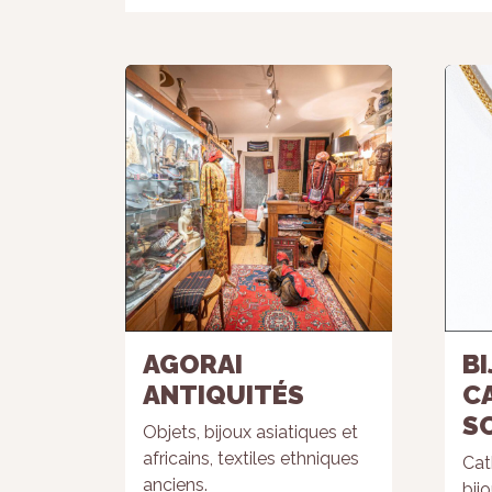
AGORAI
B
ANTIQUITÉS
C
S
Objets, bijoux asiatiques et
africains, textiles ethniques
Cat
anciens.
bijo