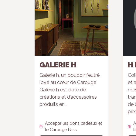
GALERIE H
H 
Galerie h, un boudoir feutré,
Coll
lové au cœur de Carouge
et 
Galerie h est doté de
mes
créations et d’accessoires
tra
produits en...
de 
pri
Accepte les bons cadeaux et
A
le Carouge Pass
l