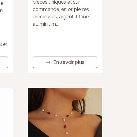
pièces uniques et sur
ce
commande, en or, pierres
en
précieuses, argent, titane,
aluminium...
x et
En savoir plus