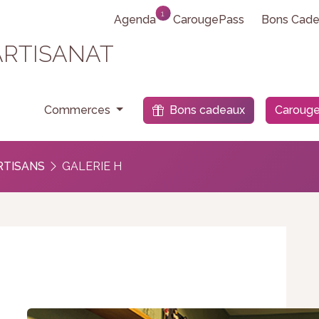
1
Agenda
CarougePass
Bons Cade
ARTISANAT
e
Commerces
Bons cadeaux
Carouge
RTISANS
GALERIE H