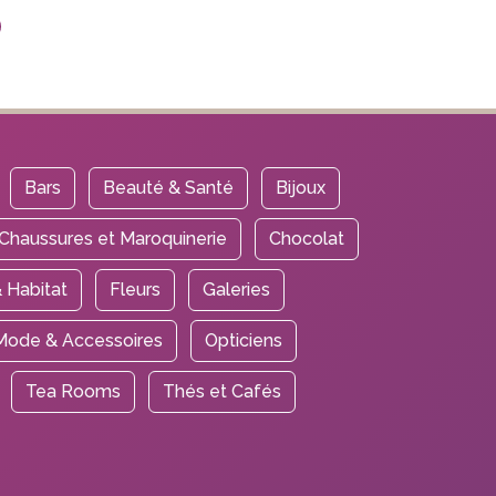
Bars
Beauté & Santé
Bijoux
Chaussures et Maroquinerie
Chocolat
 Habitat
Fleurs
Galeries
Mode & Accessoires
Opticiens
Tea Rooms
Thés et Cafés