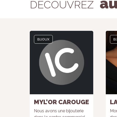
au
DÉCOUVREZ
BIJOUX
B
MYL’OR CAROUGE
L
Nous avons une bijouterie
Mon