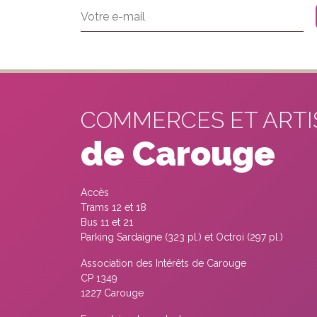
COMMERCES ET ART
de Carouge
Accès
Trams 12 et 18
Bus 11 et 21
Parking Sardaigne (323 pl.) et Octroi (297 pl.)
Association des Intérêts de Carouge
CP 1349
1227 Carouge