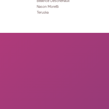
Béatrice Deschenaux
refusez ces
Nason Moretti
cookies,
Teruska
certaines
fonctionnalités
disparaîtront
du site Web.
Marketing
En partageant
votre intérêt et
votre
comportement
lorsque vous
visitez notre
site, vous
augmentez
les chances
de voir du
contenu et
des offres
personnalisés.