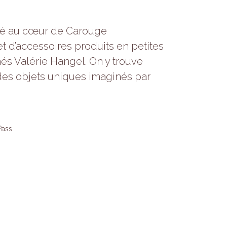
lové au cœur de Carouge
et d’accessoires produits en petites
nés Valérie Hangel. On y trouve
es objets uniques imaginés par
Pass