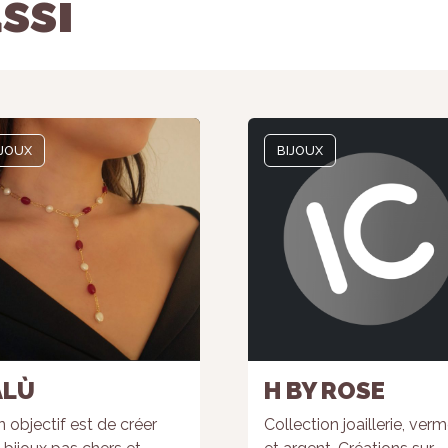
ssi
IJOUX
BIJOUX
ALÙ
H BY ROSE
 objectif est de créer
Collection joaillerie, verm