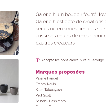
Statistiques
Afin que
nous
Galerie h, un boudoir feutré, 
puissions
Galerie h est doté de créations 
améliorer la
fonctionnalité
séries ou en séries limitées sig
et la
aussi ses coups de cœur pour d
structure du
site Web, en
d’autres créateurs.
fonction de la
façon dont le
site Web est
utilisé.
Accepte les bons cadeaux et le Carouge 
Marques proposées
Experience
Afin que notre
Valérie Hangel
site Web
Tracey Neuls
fonctionne
Kaori Tatebayashi
aussi bien
Paul Scott
que possible
lors de votre
Shinobu Hashimoto
visite. Si vous