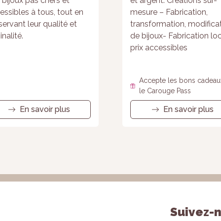
 bijoux pas chers et
et argent. Créations sur-
essibles à tous, tout en
mesure – Fabrication,
servant leur qualité et
transformation, modifica
inalité.
de bijoux- Fabrication lo
prix accessibles
Accepte les bons cadeau
le Carouge Pass
En savoir plus
En savoir plus
Suivez-n