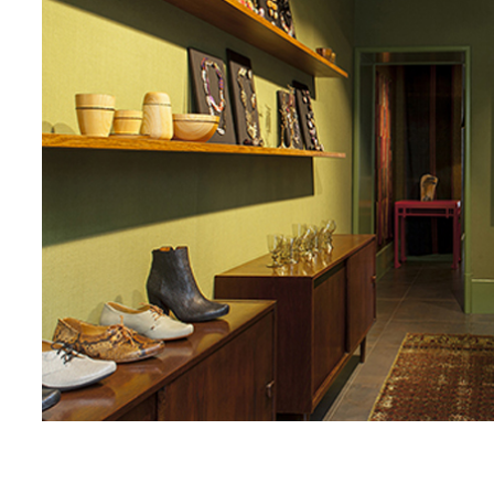
Nécessaire
Ces cookies ne
sont pas
facultatifs. Ils
sont
nécessaires au
fonctionnement
du site Web.