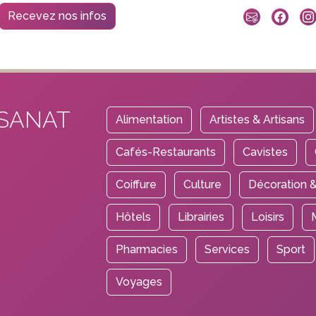
Recevez nos infos
ISANAT
Alimentation
Artistes & Artisans
Cafés-Restaurants
Cavistes
Coiffure
Culture
Décoration &
Hôtels
Librairies
Loisirs
Pharmacies
Services
Sport
Voyages