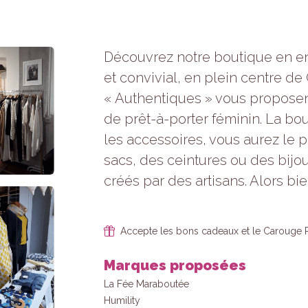
refusez ces
cookies,
certaines
fonctionnalités
Découvrez notre boutique en e
disparaîtront
et convivial, en plein centre 
du site Web.
« Authentiques » vous propose
de prêt-à-porter féminin. La bou
Marketing
En partageant
les accessoires, vous aurez le p
votre intérêt et
sacs, des ceintures ou des bijo
votre
comportement
créés par des artisans. Alors b
lorsque vous
visitez notre
site, vous
augmentez
Accepte les bons cadeaux et le Carouge 
les chances
de voir du
Marques proposées
contenu et
des offres
La Fée Maraboutée
personnalisés.
Humility