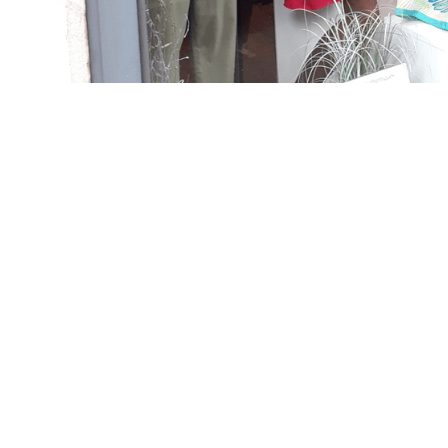
Statistiques
Afin que
nous
puissions
améliorer la
fonctionnalité
et la
structure du
site Web, en
fonction de la
façon dont le
site Web est
utilisé.
Experience
Afin que notre
site Web
fonctionne
aussi bien
que possible
lors de votre
visite. Si vous