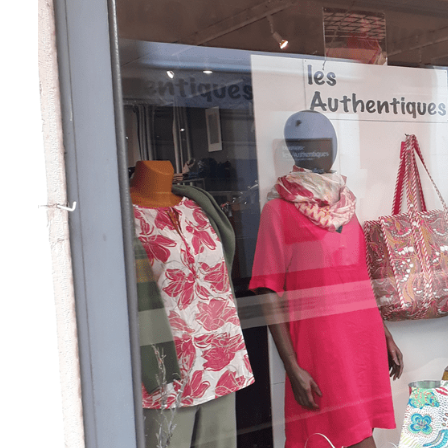
Nécessaire
Ces cookies ne
sont pas
facultatifs. Ils
sont
nécessaires au
fonctionnement
du site Web.