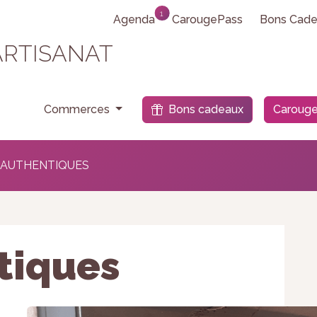
1
Agenda
CarougePass
Bons Cade
ARTISANAT
e
Commerces
Bons cadeaux
Carouge
 AUTHENTIQUES
tiques