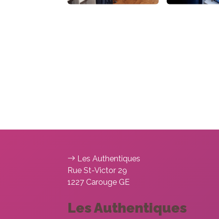
Les Authentiques
Rue St-Victor 29
1227 Carouge GE
Les Authentiques