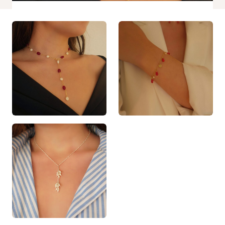
Statistiques
Afin que
nous
puissions
améliorer la
fonctionnalité
et la
structure du
site Web, en
fonction de la
façon dont le
site Web est
utilisé.
Experience
Afin que notre
site Web
fonctionne
aussi bien
que possible
lors de votre
visite. Si vous