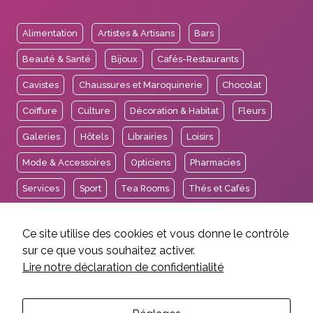
Alimentation
Artistes & Artisans
Bars
Beauté & Santé
Bijoux
Cafés-Restaurants
Cavistes
Chaussures et Maroquinerie
Chocolat
Coiffure
Culture
Décoration & Habitat
Fleurs
Galeries
Hôtels
Librairies
Loisirs
Mode & Accessoires
Opticiens
Pharmacies
Services
Sport
Tea Rooms
Thés et Cafés
Voyages
Ce site utilise des cookies et vous donne le contrôle
sur ce que vous souhaitez activer.
Lire notre déclaration de confidentialité
2026 © Association des Intérêts de Carouge.
Mentions légales et crédits
Politique de confidentialité