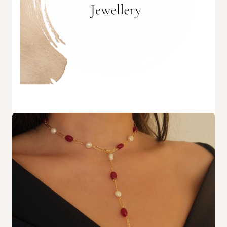
Nécessaire
Ces cookies ne
sont pas
facultatifs. Ils
sont
nécessaires au
fonctionnement
du site Web.