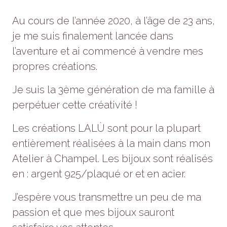
refusez ces
cookies,
Au cours de l’année 2020, à l’âge de 23 ans,
certaines
je me suis finalement lancée dans
fonctionnalités
disparaîtront
l’aventure et ai commencé à vendre mes
du site Web.
propres créations.
Je suis la 3ème génération de ma famille à
Marketing
En partageant
perpétuer cette créativité !
votre intérêt et
votre
Les créations LALÙ sont pour la plupart
comportement
lorsque vous
entièrement réalisées à la main dans mon
visitez notre
Atelier à Champel. Les bijoux sont réalisés
site, vous
augmentez
en : argent 925/plaqué or et en acier.
les chances
de voir du
J’espère vous transmettre un peu de ma
contenu et
des offres
passion et que mes bijoux
sauront
personnalisés.