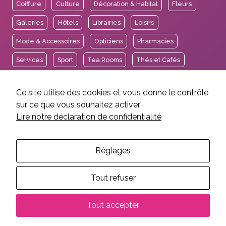
Coiffure
Culture
Décoration & Habitat
Fleurs
Galeries
Hôtels
Librairies
Loisirs
Mode & Accessoires
Opticiens
Pharmacies
Services
Sport
Tea Rooms
Thés et Cafés
Voyages
Ce site utilise des cookies et vous donne le contrôle
sur ce que vous souhaitez activer.
Lire notre déclaration de confidentialité
2026 © Association des Intérêts de Carouge.
Mentions légales et crédits
Politique de confidentialité
Réglages
Réalisation EtienneEtienne
Tout refuser
Tout accepter