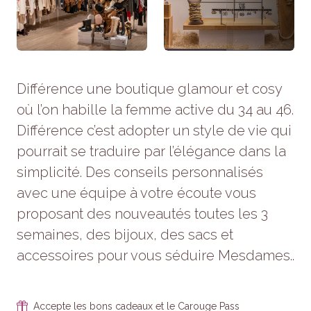
refusez ces
cookies,
certaines
fonctionnalités
disparaîtront
du site Web.
Différence une boutique glamour et cosy
où l’on habille la femme active du 34 au 46.
Marketing
Différence c’est adopter un style de vie qui
En partageant
pourrait se traduire par l’élégance dans la
votre intérêt et
votre
simplicité. Des conseils personnalisés
comportement
lorsque vous
avec une équipe à votre écoute vous
visitez notre
proposant des nouveautés toutes les 3
site, vous
augmentez
semaines, des bijoux, des sacs et
les chances
accessoires pour vous séduire Mesdames..
de voir du
contenu et
des offres
personnalisés.
Accepte les bons cadeaux et le Carouge Pass