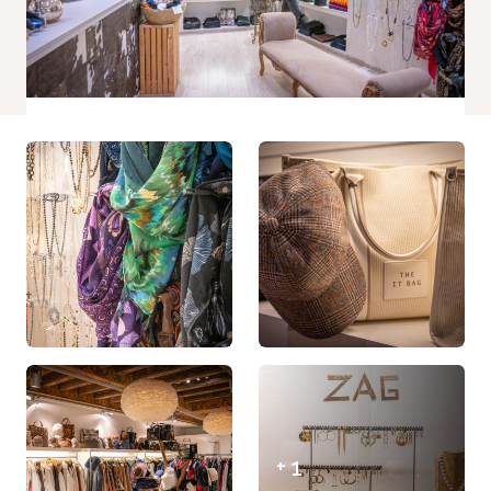
Statistiques
Afin que
nous
puissions
améliorer la
fonctionnalité
et la
structure du
site Web, en
fonction de la
façon dont le
site Web est
utilisé.
Experience
Afin que notre
site Web
fonctionne
aussi bien
que possible
+ 1
lors de votre
visite. Si vous