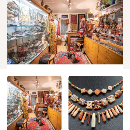
Nécessaire
Ces cookies ne
sont pas
facultatifs. Ils
sont
nécessaires au
fonctionnement
du site Web.