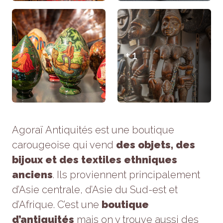
Statistiques
Afin que
nous
puissions
améliorer la
+ 1
fonctionnalité
et la
structure du
site Web, en
fonction de la
façon dont le
site Web est
utilisé.
Agoraï Antiquités est une boutique
carougeoise qui vend
des objets, des
Experience
bijoux et des textiles ethniques
Afin que notre
anciens
. Ils proviennent principalement
site Web
fonctionne
d’Asie centrale, d’Asie du Sud-est et
aussi bien
que possible
d’Afrique. C’est une
boutique
lors de votre
d’antiquités
mais on y trouve aussi des
visite. Si vous