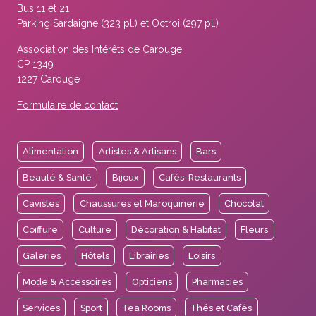
Bus 11 et 21
Parking Sardaigne (323 pl.) et Octroi (297 pl.)
Association des Intérêts de Carouge
CP 1349
1227 Carouge
Formulaire de contact
Alimentation
Artistes & Artisans
Bars
Beauté & Santé
Bijoux
Cafés-Restaurants
Cavistes
Chaussures et Maroquinerie
Chocolat
Coiffure
Culture
Décoration & Habitat
Fleurs
Galeries
Hôtels
Librairies
Loisirs
Mode & Accessoires
Opticiens
Pharmacies
Services
Sport
Tea Rooms
Thés et Cafés