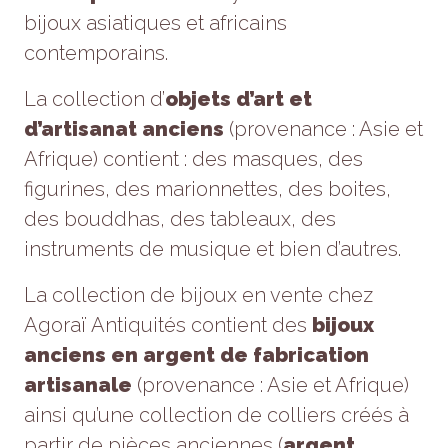
refusez ces
bijoux asiatiques et africains
cookies,
contemporains.
certaines
fonctionnalités
disparaîtront
La collection d’
objets d’art et
du site Web.
d’artisanat anciens
(provenance : Asie et
Afrique) contient : des masques, des
Marketing
figurines, des marionnettes, des boites,
En partageant
des bouddhas, des tableaux, des
votre intérêt et
votre
instruments de musique et bien d’autres.
comportement
lorsque vous
La collection de bijoux en vente chez
visitez notre
site, vous
Agoraï Antiquités contient des
bijoux
augmentez
les chances
anciens en argent de fabrication
de voir du
artisanale
(provenance : Asie et Afrique)
contenu et
des offres
ainsi qu’une collection de colliers créés à
personnalisés.
partir de pièces anciennes (
argent,