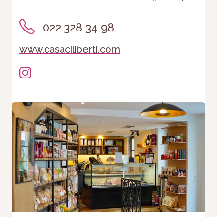
Statistiques
Afin que
022 328 34 98
nous
puissions
améliorer la
www.casaciliberti.com
fonctionnalité
et la
structure du
site Web, en
fonction de la
façon dont le
site Web est
utilisé.
Experience
Afin que notre
site Web
fonctionne
aussi bien
que possible
lors de votre
visite. Si vous