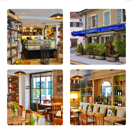
refusez ces
cookies,
certaines
fonctionnalités
disparaîtront
du site Web.
Marketing
En partageant
votre intérêt et
votre
comportement
lorsque vous
visitez notre
site, vous
augmentez
les chances
de voir du
contenu et
des offres
personnalisés.