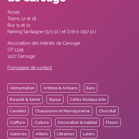
Accès
Trams 12 et 18
Bus 11 et 21
Parking Sardaigne (323 pl.) et Octroi (297 pl.)
Association des Intérêts de Carouge
CP 1349
1227 Carouge
Formulaire de contact
Alimentation
Artistes & Artisans
Bars
Beauté & Santé
Bijoux
Cafés-Restaurants
Cavistes
Chaussures et Maroquinerie
Chocolat
Coiffure
Culture
Décoration & Habitat
Fleurs
Galeries
Hôtels
Librairies
Loisirs