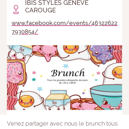
IBIS STYLES GENEVE
CAROUGE
www.facebook.com/events/46322622
7930854/
Nécessaire
Ces cookies ne
sont pas
facultatifs. Ils
sont
nécessaires au
fonctionnement
du site Web.
Venez partager avec nous le brunch tous