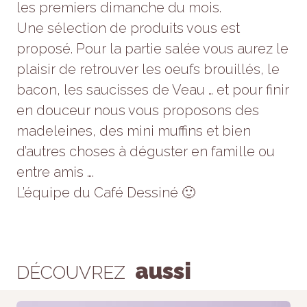
les premiers dimanche du mois.
Statistiques
Afin que
Une sélection de produits vous est
nous
proposé. Pour la partie salée vous aurez le
puissions
améliorer la
plaisir de retrouver les oeufs brouillés, le
fonctionnalité
bacon, les saucisses de Veau … et pour finir
et la
structure du
en douceur nous vous proposons des
site Web, en
fonction de la
madeleines, des mini muffins et bien
façon dont le
d’autres choses à déguster en famille ou
site Web est
utilisé.
entre amis ….
L’équipe du Café Dessiné 🙂
Experience
Afin que notre
site Web
fonctionne
aussi
aussi bien
DÉCOUVREZ
que possible
lors de votre
visite. Si vous