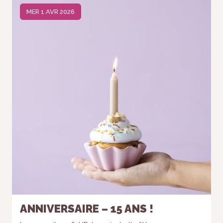
refusez ces
MER 1 AVR 2026
cookies,
certaines
fonctionnalités
disparaîtront
du site Web.
Marketing
En partageant
votre intérêt et
votre
comportement
lorsque vous
visitez notre
site, vous
augmentez
les chances
de voir du
contenu et
des offres
ANNIVERSAIRE – 15 ANS !
personnalisés.