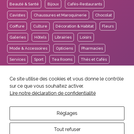
Beauté & Santé
Bijoux
Cafés-Restaurants
Cavistes
Chaussures et Maroquinerie
Chocolat
Coiffure
Culture
Décoration & Habitat
Fleurs
Galeries
Hôtels
Librairies
Loisirs
Mode & Accessoires
Opticiens
Pharmacies
Services
Sport
Tea Rooms
Thés et Cafés
Voyages
Ce site utilise des cookies et vous donne le contrôle
sur ce que vous souhaitez activer.
Lire notre déclaration de confidentialité
2026 © Association des Intérêts de Carouge.
Mentions légales et crédits
Politique de confidentialité
Réglages
Réalisation EtienneEtienne
Tout refuser