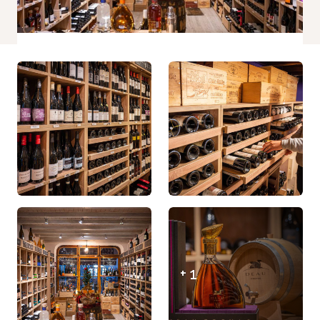
Statistiques
Afin que
nous
puissions
améliorer la
fonctionnalité
et la
structure du
site Web, en
fonction de la
façon dont le
site Web est
utilisé.
Experience
Afin que notre
site Web
fonctionne
+ 1
aussi bien
que possible
lors de votre
visite. Si vous