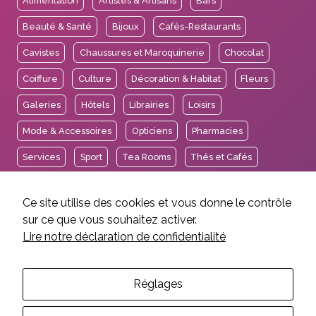
Alimentation
Artistes & Artisans
Bars
Beauté & Santé
Bijoux
Cafés-Restaurants
Cavistes
Chaussures et Maroquinerie
Chocolat
Coiffure
Culture
Décoration & Habitat
Fleurs
Galeries
Hôtels
Librairies
Loisirs
Mode & Accessoires
Opticiens
Pharmacies
Services
Sport
Tea Rooms
Thés et Cafés
Voyages
Ce site utilise des cookies et vous donne le contrôle
sur ce que vous souhaitez activer.
Lire notre déclaration de confidentialité
2026 © Association des Intérêts de Carouge.
Mentions légales et crédits
Politique de confidentialité
Réglages
Réalisation EtienneEtienne