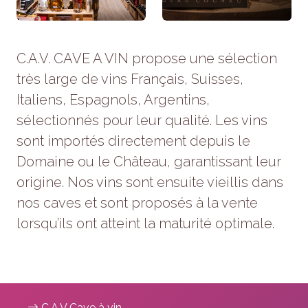
refusez ces
cookies,
certaines
fonctionnalités
C.A.V. CAVE A VIN propose une sélection
disparaîtront
du site Web.
très large de vins Français, Suisses,
Italiens, Espagnols, Argentins,
sélectionnés pour leur qualité. Les vins
Marketing
En partageant
sont importés directement depuis le
votre intérêt et
Domaine ou le Château, garantissant leur
votre
comportement
origine. Nos vins sont ensuite vieillis dans
lorsque vous
nos caves et sont proposés à la vente
visitez notre
site, vous
lorsqu’ils ont atteint la maturité optimale.
augmentez
les chances
de voir du
contenu et
des offres
personnalisés.
C.A.V Cave à vin