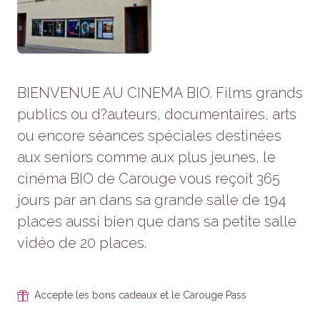
Statistiques
Afin que
nous
puissions
améliorer la
fonctionnalité
BIENVENUE AU CINEMA BIO. Films grands
et la
structure du
publics ou d?auteurs, documentaires, arts
site Web, en
fonction de la
ou encore séances spéciales destinées
façon dont le
aux seniors comme aux plus jeunes, le
site Web est
utilisé.
cinéma BIO de Carouge vous reçoit 365
jours par an dans sa grande salle de 194
places aussi bien que dans sa petite salle
Experience
Afin que notre
vidéo de 20 places.
site Web
fonctionne
aussi bien
que possible
Accepte les bons cadeaux et le Carouge Pass
lors de votre
visite. Si vous