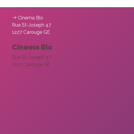
refusez ces
cookies,
certaines
Cinema Bio
fonctionnalités
Rue St-Joseph 47
disparaîtront
1227 Carouge GE
du site Web.
Cinema Bio
Marketing
Rue St-Joseph 47
En partageant
1227 Carouge GE
votre intérêt et
votre
comportement
lorsque vous
visitez notre
site, vous
augmentez
les chances
de voir du
contenu et
des offres
personnalisés.