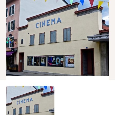
Nécessaire
Ces cookies ne
sont pas
facultatifs. Ils
sont
nécessaires au
fonctionnement
du site Web.