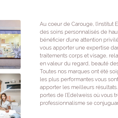
Statistiques
Afin que
nous
puissions
Au coeur de Carouge, l’institut
améliorer la
fonctionnalité
des soins personnalisés de hau
et la
bénéficier d’une attention privi
structure du
site Web, en
vous apporter une expertise da
fonction de la
façon dont le
traitements corps et visage, rela
site Web est
en valeur du regard, beauté des
utilisé.
Toutes nos marques ont été so
les plus performantes vous son
Experience
apporter les meilleurs résultats.
Afin que notre
site Web
portes de l’Edelweiss où vous tr
fonctionne
professionnalisme se conjuguan
aussi bien
que possible
lors de votre
visite. Si vous