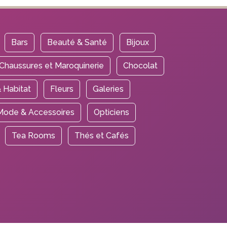
Bars
Beauté & Santé
Bijoux
Chaussures et Maroquinerie
Chocolat
 Habitat
Fleurs
Galeries
Mode & Accessoires
Opticiens
Tea Rooms
Thés et Cafés