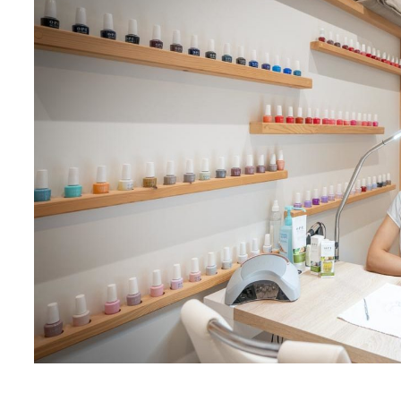
Nécessaire
Ces cookies ne
sont pas
facultatifs. Ils
sont
nécessaires au
fonctionnement
du site Web.