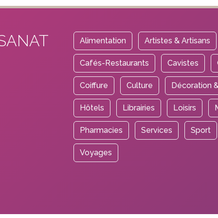
ISANAT
Alimentation
Artistes & Artisans
Cafés-Restaurants
Cavistes
Coiffure
Culture
Décoration &
Hôtels
Librairies
Loisirs
Pharmacies
Services
Sport
Voyages