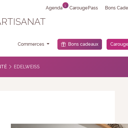
1
Agenda
CarougePass
Bons Cade
ARTISANAT
e
Commerces
Bons cadeaux
Carouge
NTÉ
EDELWEISS