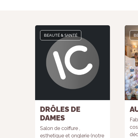
BEAUTÉ & SANTÉ
B
DRÔLES DE
A
DAMES
Fab
cos
Salon de coiffure ,
déc
esthetique et onglerie (notre