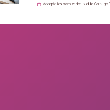
refusez ces
Accepte les bons cadeaux et le Carouge 
cookies,
certaines
fonctionnalités
disparaîtront
du site Web.
Marketing
En partageant
votre intérêt et
votre
comportement
lorsque vous
visitez notre
site, vous
augmentez
les chances
de voir du
contenu et
des offres
personnalisés.