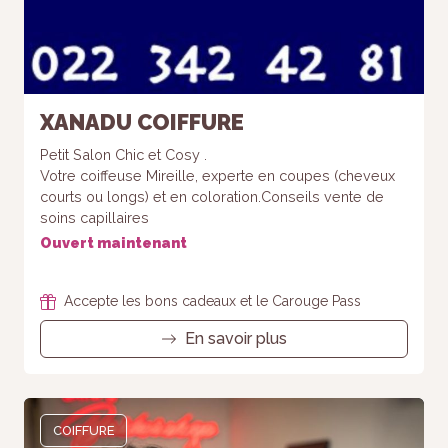
XANADU COIFFURE
Petit Salon Chic et Cosy .
Votre coiffeuse Mireille, experte en coupes (cheveux
courts ou longs) et en coloration.Conseils vente de
soins capillaires
Ouvert maintenant
Accepte les bons cadeaux et le Carouge Pass
En savoir plus
COIFFURE