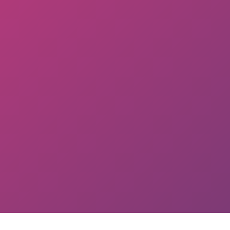
refusez ces
cookies,
certaines
fonctionnalités
disparaîtront
du site Web.
Marketing
En partageant
votre intérêt et
votre
comportement
lorsque vous
visitez notre
site, vous
augmentez
les chances
de voir du
contenu et
des offres
personnalisés.