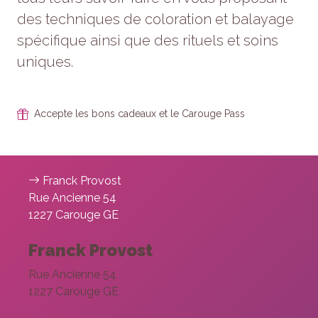
Statistiques
des techniques de coloration et balayage
Afin que
nous
spécifique ainsi que des rituels et soins
puissions
uniques.
améliorer la
fonctionnalité
et la
structure du
Accepte les bons cadeaux et le Carouge Pass
site Web, en
fonction de la
façon dont le
site Web est
utilisé.
Franck Provost
Rue Ancienne 54
1227 Carouge GE
Experience
Afin que notre
Franck Provost
site Web
fonctionne
Rue Ancienne 54
aussi bien
que possible
1227 Carouge GE
lors de votre
visite. Si vous