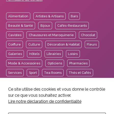
Alimentation
Artistes & Artisans
Bars
Beauté & Santé
Bijoux
Cafés-Restaurants
Cavistes
Chaussures et Maroquinerie
Chocolat
Coiffure
Culture
Décoration & Habitat
Fleurs
Galeries
Hôtels
Librairies
Loisirs
Mode & Accessoires
Opticiens
Pharmacies
Services
Sport
Tea Rooms
Thés et Cafés
Voyages
Ce site utilise des cookies et vous donne le contrôle
sur ce que vous souhaitez activer.
Lire notre déclaration de confidentialité
2026 © Association des Intérêts de Carouge.
Mentions légales et crédits