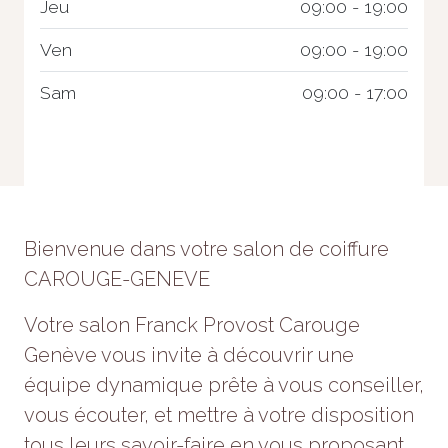
Jeu
09:00 - 19:00
Ven
09:00 - 19:00
Sam
09:00 - 17:00
Bienvenue dans votre salon de coiffure
Nécessaire
CAROUGE-GENEVE
Ces cookies ne
sont pas
facultatifs. Ils
Votre salon Franck Provost Carouge
sont
Genève vous invite à découvrir une
nécessaires au
fonctionnement
équipe dynamique prête à vous conseiller,
du site Web.
vous écouter, et mettre à votre disposition
tous leurs savoir-faire en vous proposant