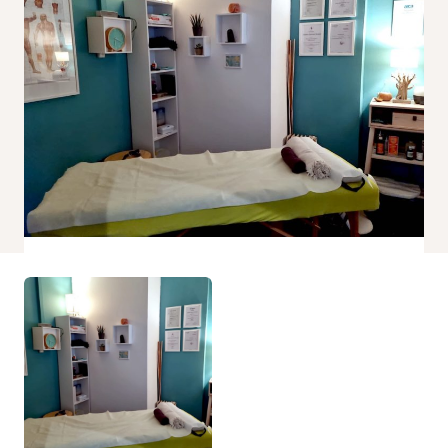
Nécessaire
Ces cookies ne
sont pas
facultatifs. Ils
sont
nécessaires au
fonctionnement
du site Web.