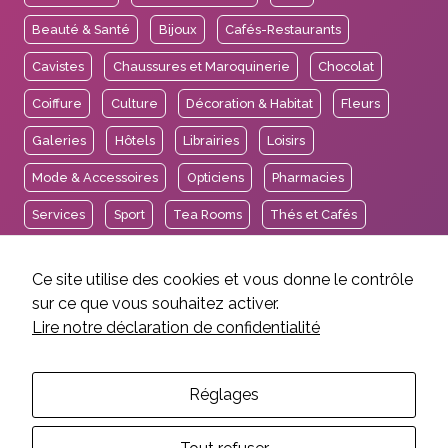
Beauté & Santé
Bijoux
Cafés-Restaurants
Cavistes
Chaussures et Maroquinerie
Chocolat
Coiffure
Culture
Décoration & Habitat
Fleurs
Galeries
Hôtels
Librairies
Loisirs
Mode & Accessoires
Opticiens
Pharmacies
Services
Sport
Tea Rooms
Thés et Cafés
Voyages
Ce site utilise des cookies et vous donne le contrôle
sur ce que vous souhaitez activer.
Lire notre déclaration de confidentialité
2026 © Association des Intérêts de Carouge.
Mentions légales et crédits
Politique de confidentialité
Réglages
Réalisation EtienneEtienne