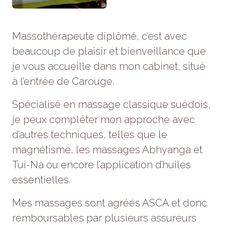
Statistiques
Afin que
nous
Massothérapeute diplômé, c’est avec
puissions
améliorer la
beaucoup de plaisir et bienveillance que
fonctionnalité
je vous accueille dans mon cabinet, situé
et la
structure du
à l’entrée de Carouge.
site Web, en
fonction de la
Spécialisé en massage classique suédois,
façon dont le
site Web est
je peux compléter mon approche avec
utilisé.
d’autres techniques, telles que le
magnétisme, les massages Abhyanga et
Experience
Tui-Na ou encore l’application d’huiles
Afin que notre
site Web
essentielles.
fonctionne
aussi bien
Mes massages sont agréés ASCA et donc
que possible
lors de votre
remboursables par plusieurs assureurs
visite. Si vous