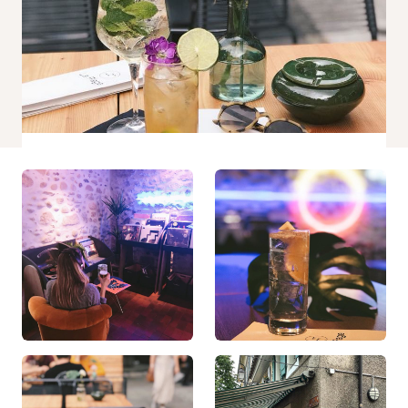
Statistiques
Afin que
nous
puissions
améliorer la
fonctionnalité
et la
structure du
site Web, en
fonction de la
façon dont le
site Web est
utilisé.
Experience
Afin que notre
site Web
fonctionne
aussi bien
que possible
lors de votre
visite. Si vous