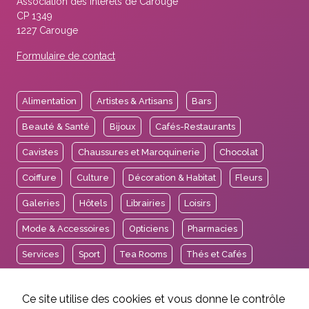
Association des Intérêts de Carouge
CP 1349
1227 Carouge
Formulaire de contact
Alimentation
Artistes & Artisans
Bars
Beauté & Santé
Bijoux
Cafés-Restaurants
Cavistes
Chaussures et Maroquinerie
Chocolat
Coiffure
Culture
Décoration & Habitat
Fleurs
Galeries
Hôtels
Librairies
Loisirs
Mode & Accessoires
Opticiens
Pharmacies
Services
Sport
Tea Rooms
Thés et Cafés
Voyages
Ce site utilise des cookies et vous donne le contrôle