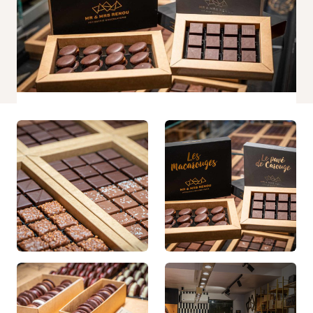
Statistiques
Afin que
nous
puissions
améliorer la
fonctionnalité
et la
structure du
site Web, en
fonction de la
façon dont le
site Web est
utilisé.
Experience
Afin que notre
site Web
fonctionne
aussi bien
que possible
lors de votre
visite. Si vous