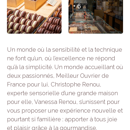
refusez ces
+ 6
cookies,
certaines
fonctionnalités
disparaîtront
du site Web.
Un monde où la sensibilité et la technique
Marketing
ne font qu’un, où l’excellence ne répond
En partageant
votre intérêt et
qu’à la simplicité. Un monde accueillant où
votre
comportement
deux passionnés, Meilleur Ouvrier de
lorsque vous
France pour lui, Christophe Renou,
visitez notre
site, vous
experte sensorielle d’une grande maison
augmentez
pour elle, Vanessa Renou, s’unissent pour
les chances
de voir du
vous proposer une expérience nouvelle et
contenu et
des offres
pourtant si familière : apporter à tous joie
personnalisés.
et plaisir grâce à la gourmandise.