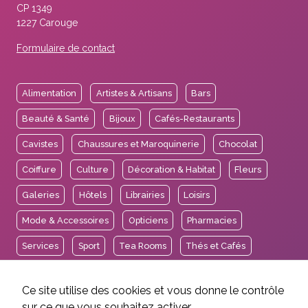
CP 1349
1227 Carouge
Formulaire de contact
Alimentation
Artistes & Artisans
Bars
Beauté & Santé
Bijoux
Cafés-Restaurants
Cavistes
Chaussures et Maroquinerie
Chocolat
Coiffure
Culture
Décoration & Habitat
Fleurs
Galeries
Hôtels
Librairies
Loisirs
Mode & Accessoires
Opticiens
Pharmacies
Services
Sport
Tea Rooms
Thés et Cafés
Voyages
Ce site utilise des cookies et vous donne le contrôle
sur ce que vous souhaitez activer.