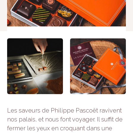
Statistiques
Afin que
nous
puissions
améliorer la
fonctionnalité
et la
structure du
site Web, en
fonction de la
façon dont le
site Web est
utilisé.
Experience
Afin que notre
site Web
Les saveurs de Philippe Pascoët ravivent
fonctionne
aussi bien
nos palais, et nous font voyager. Il suffit de
que possible
lors de votre
fermer les yeux en croquant dans une
visite. Si vous