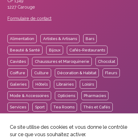
CP 1349
1227 Carouge
Formulaire de contact
Alimentation
Artistes & Artisans
Bars
Beauté & Santé
Bijoux
Cafés-Restaurants
Cavistes
Chaussures et Maroquinerie
Chocolat
Coiffure
Culture
Décoration & Habitat
Fleurs
Galeries
Hôtels
Librairies
Loisirs
Mode & Accessoires
Opticiens
Pharmacies
Services
Sport
Tea Rooms
Thés et Cafés
Voyages
Ce site utilise des cookies et vous donne le contrôle
sur ce que vous souhaitez activer.