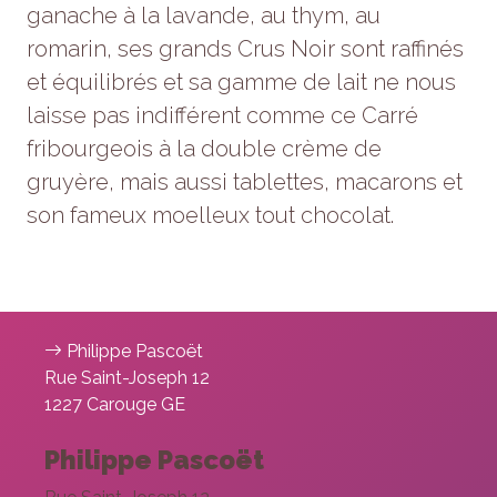
ganache à la lavande, au thym, au
refusez ces
cookies,
romarin, ses grands Crus Noir sont raffinés
certaines
et équilibrés et sa gamme de lait ne nous
fonctionnalités
disparaîtront
laisse pas indifférent comme ce Carré
du site Web.
fribourgeois à la double crème de
gruyère, mais aussi tablettes, macarons et
Marketing
son fameux moelleux tout chocolat.
En partageant
votre intérêt et
votre
comportement
lorsque vous
visitez notre
site, vous
Philippe Pascoët
augmentez
Rue Saint-Joseph 12
les chances
1227 Carouge GE
de voir du
contenu et
des offres
Philippe Pascoët
personnalisés.