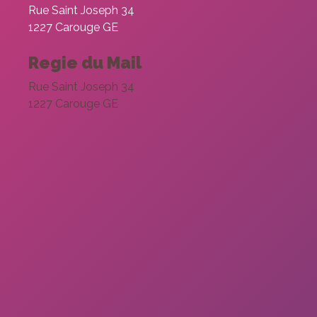
Rue Saint Joseph 34
Statistiques
Afin que
1227 Carouge GE
nous
puissions
Regie du Mail
améliorer la
fonctionnalité
Rue Saint Joseph 34
et la
1227 Carouge GE
structure du
site Web, en
fonction de la
façon dont le
site Web est
utilisé.
Experience
Afin que notre
site Web
fonctionne
aussi bien
que possible
lors de votre
visite. Si vous