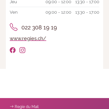
Jeu
09:00 - 12:00
13:30 - 17:00
Ven
09:00 - 12:00
13:30 - 17:00
022 308 19 19
www.regies.ch/
Nécessaire
Ces cookies ne
sont pas
facultatifs. Ils
sont
nécessaires au
fonctionnement
du site Web.
Regie du Mail