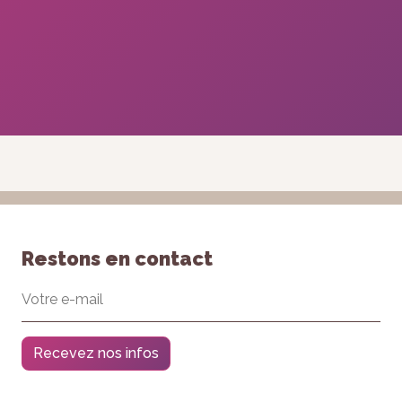
refusez ces
cookies,
certaines
fonctionnalités
disparaîtront
du site Web.
Marketing
En partageant
votre intérêt et
votre
comportement
lorsque vous
Restons en contact
visitez notre
site, vous
augmentez
les chances
de voir du
contenu et
Recevez nos infos
des offres
personnalisés.