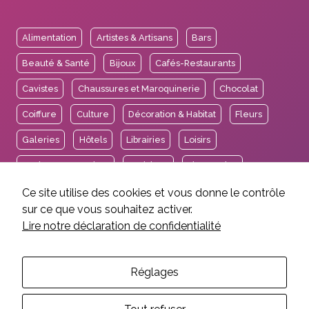
Alimentation
Artistes & Artisans
Bars
Beauté & Santé
Bijoux
Cafés-Restaurants
Cavistes
Chaussures et Maroquinerie
Chocolat
Coiffure
Culture
Décoration & Habitat
Fleurs
Galeries
Hôtels
Librairies
Loisirs
Mode & Accessoires
Opticiens
Pharmacies
Services
Sport
Tea Rooms
Thés et Cafés
Ce site utilise des cookies et vous donne le contrôle
sur ce que vous souhaitez activer.
Voyages
Lire notre déclaration de confidentialité
Réglages
2026 © Association des Intérêts de Carouge.
Mentions légales et crédits