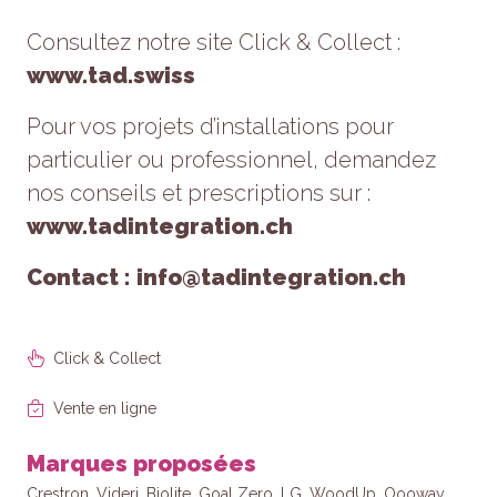
refusez ces
Consultez notre site Click & Collect :
cookies,
certaines
www.tad.swiss
fonctionnalités
disparaîtront
Pour vos projets d’installations pour
du site Web.
particulier ou professionnel, demandez
nos conseils et prescriptions sur :
Marketing
En partageant
www.tadintegration.ch
votre intérêt et
votre
Contact : info@tadintegration.ch
comportement
lorsque vous
visitez notre
site, vous
Click & Collect
augmentez
les chances
Vente en ligne
de voir du
contenu et
des offres
Marques proposées
personnalisés.
Crestron, Videri, Biolite, Goal Zero, LG, WoodUp, Oooway,