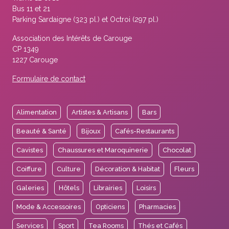
Bus 11 et 21
Parking Sardaigne (323 pl.) et Octroi (297 pl.)
Association des Intérêts de Carouge
CP 1349
1227 Carouge
Formulaire de contact
Alimentation
Artistes & Artisans
Bars
Beauté & Santé
Bijoux
Cafés-Restaurants
Cavistes
Chaussures et Maroquinerie
Chocolat
Coiffure
Culture
Décoration & Habitat
Fleurs
Galeries
Hôtels
Librairies
Loisirs
Mode & Accessoires
Opticiens
Pharmacies
Services
Sport
Tea Rooms
Thés et Cafés