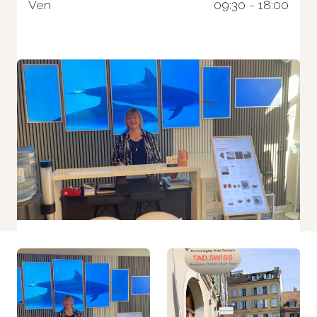
Ven
09:30 - 18:00
Nécessaire
Ces cookies ne
sont pas
facultatifs. Ils
sont
nécessaires au
fonctionnement
du site Web.