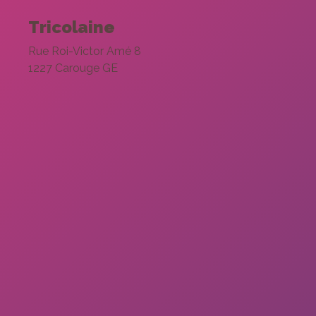
Statistiques
Tricolaine
Afin que
nous
Rue Roi-Victor Amé 8
puissions
améliorer la
1227 Carouge GE
fonctionnalité
et la
structure du
site Web, en
fonction de la
façon dont le
site Web est
utilisé.
Experience
Afin que notre
site Web
fonctionne
aussi bien
que possible
lors de votre
visite. Si vous