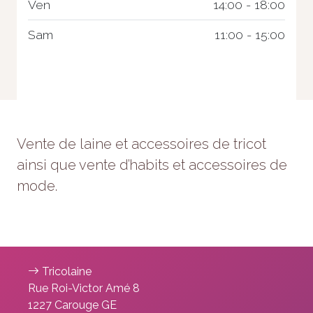
Ven
14:00 - 18:00
Sam
11:00 - 15:00
Vente de laine et accessoires de tricot
ainsi que vente d’habits et accessoires de
Nécessaire
mode.
Ces cookies ne
sont pas
facultatifs. Ils
sont
nécessaires au
fonctionnement
Tricolaine
du site Web.
Rue Roi-Victor Amé 8
1227 Carouge GE