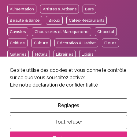
Alimentation
Artistes & Artisans
Bars
Beauté & Santé
Bijoux
Cafés-Restaurants
Cavistes
Chaussures et Maroquinerie
Chocolat
Coiffure
Culture
Décoration & Habitat
Fleurs
Galeries
Hôtels
Librairies
Loisirs
Mode & Accessoires
Opticiens
Pharmacies
Ce site utilise des cookies et vous donne le contrôle
sur ce que vous souhaitez activer.
Services
Sport
Tea Rooms
Thés et Cafés
Lire notre déclaration de confidentialité
Voyages
Réglages
2026 © Association des Intérêts de Carouge.
Tout refuser
Mentions légales et crédits
Politique de confidentialité