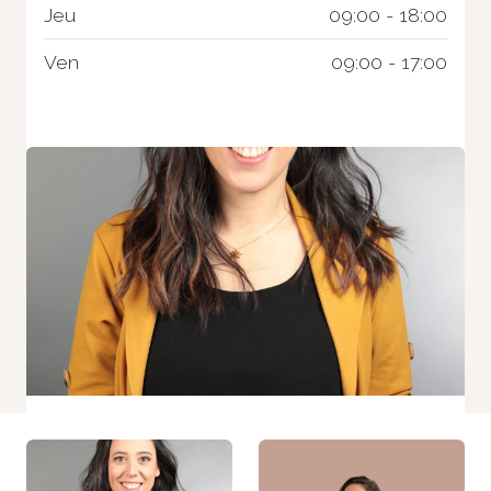
Jeu
09:00 - 18:00
Statistiques
Afin que
nous
Ven
09:00 - 17:00
puissions
améliorer la
fonctionnalité
et la
structure du
site Web, en
fonction de la
façon dont le
site Web est
utilisé.
Experience
Afin que notre
site Web
fonctionne
aussi bien
que possible
lors de votre
visite. Si vous