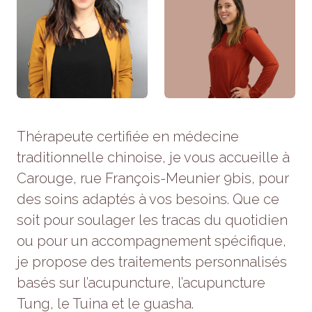
refusez ces
cookies,
certaines
fonctionnalités
disparaîtront
du site Web.
Marketing
Thérapeute certifiée en médecine
En partageant
votre intérêt et
traditionnelle chinoise, je vous accueille à
votre
Carouge, rue François-Meunier 9bis, pour
comportement
lorsque vous
des soins adaptés à vos besoins. Que ce
visitez notre
site, vous
soit pour soulager les tracas du quotidien
augmentez
ou pour un accompagnement spécifique,
les chances
de voir du
je propose des traitements personnalisés
contenu et
basés sur l’acupuncture, l’acupuncture
des offres
personnalisés.
Tung, le Tuina et le guasha.