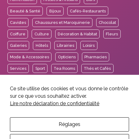
Beauté & Santé
Bijoux
Cafés-Restaurants
Cavistes
Chaussures et Maroquinerie
Chocolat
Coiffure
Culture
Décoration & Habitat
Fleurs
Galeries
Hôtels
Librairies
Loisirs
Mode & Accessoires
Opticiens
Pharmacies
Services
Sport
Tea Rooms
Thés et Cafés
Voyages
Ce site utilise des cookies et vous donne le contrôle
sur ce que vous souhaitez activer.
Lire notre déclaration de confidentialité
2026 © Association des Intérêts de Carouge.
Mentions légales et crédits
Politique de confidentialité
Réglages
Réalisation EtienneEtienne