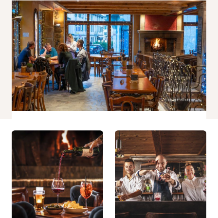
Statistiques
Afin que
nous
puissions
améliorer la
fonctionnalité
et la
structure du
site Web, en
fonction de la
façon dont le
site Web est
utilisé.
Experience
Afin que notre
site Web
fonctionne
aussi bien
que possible
lors de votre
visite. Si vous