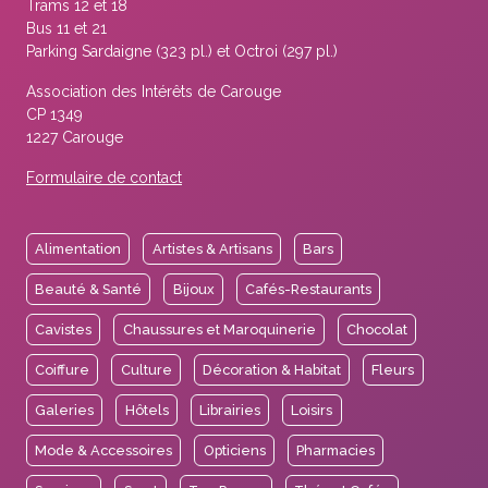
Trams 12 et 18
Bus 11 et 21
Parking Sardaigne (323 pl.) et Octroi (297 pl.)
Association des Intérêts de Carouge
CP 1349
1227 Carouge
Formulaire de contact
Alimentation
Artistes & Artisans
Bars
Beauté & Santé
Bijoux
Cafés-Restaurants
Cavistes
Chaussures et Maroquinerie
Chocolat
Coiffure
Culture
Décoration & Habitat
Fleurs
Galeries
Hôtels
Librairies
Loisirs
Mode & Accessoires
Opticiens
Pharmacies