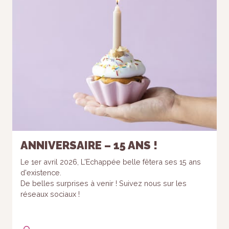
refusez ces
cookies,
certaines
fonctionnalités
disparaîtront
du site Web.
Marketing
En partageant
votre intérêt et
votre
comportement
lorsque vous
ANNIVERSAIRE – 15 ANS !
visitez notre
site, vous
Le 1er avril 2026, L'Echappée belle fêtera ses 15 ans
augmentez
d'existence.
les chances
De belles surprises à venir ! Suivez nous sur les
de voir du
réseaux sociaux !
contenu et
des offres
personnalisés.