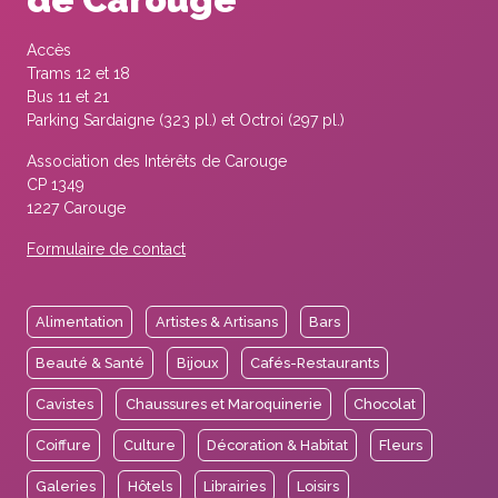
Accès
Trams 12 et 18
Bus 11 et 21
Parking Sardaigne (323 pl.) et Octroi (297 pl.)
Association des Intérêts de Carouge
CP 1349
1227 Carouge
Formulaire de contact
Alimentation
Artistes & Artisans
Bars
Beauté & Santé
Bijoux
Cafés-Restaurants
Cavistes
Chaussures et Maroquinerie
Chocolat
Coiffure
Culture
Décoration & Habitat
Fleurs
Galeries
Hôtels
Librairies
Loisirs