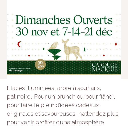
Nécessaire
Ces cookies ne
sont pas
Places illuminées, arbre à souhaits,
facultatifs. Ils
patinoire… Pour un brunch ou pour flâner,
sont
nécessaires au
pour faire le plein d’idées cadeaux
fonctionnement
originales et savoureuses, n’attendez plus
du site Web.
pour venir profiter d’une atmosphère