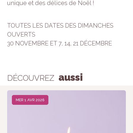
unique et des délices de Noël !
Statistiques
Afin que
nous
puissions
TOUTES LES DATES DES DIMANCHES
améliorer la
fonctionnalité
OUVERTS
et la
30 NOVEMBRE ET 7, 14, 21 DÉCEMBRE
structure du
site Web, en
fonction de la
façon dont le
site Web est
utilisé.
aussi
DÉCOUVREZ
Experience
Afin que notre
MER 1 AVR 2026
site Web
fonctionne
aussi bien
que possible
lors de votre
visite. Si vous