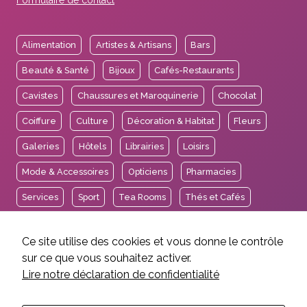
Alimentation
Artistes & Artisans
Bars
Beauté & Santé
Bijoux
Cafés-Restaurants
Cavistes
Chaussures et Maroquinerie
Chocolat
Coiffure
Culture
Décoration & Habitat
Fleurs
Galeries
Hôtels
Librairies
Loisirs
Mode & Accessoires
Opticiens
Pharmacies
Services
Sport
Tea Rooms
Thés et Cafés
Voyages
Ce site utilise des cookies et vous donne le contrôle
sur ce que vous souhaitez activer.
Lire notre déclaration de confidentialité
2026 © Association des Intérêts de Carouge.
Mentions légales et crédits