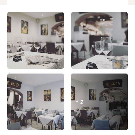
refusez ces
cookies,
certaines
fonctionnalités
disparaîtront
du site Web.
Marketing
En partageant
votre intérêt et
votre
comportement
lorsque vous
visitez notre
site, vous
augmentez
+ 2
les chances
de voir du
contenu et
des offres
personnalisés.