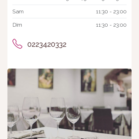
Statistiques
Afin que
Sam
11:30 - 23:00
nous
puissions
Dim
11:30 - 23:00
améliorer la
fonctionnalité
et la
0223420332
structure du
site Web, en
fonction de la
façon dont le
site Web est
utilisé.
Experience
Afin que notre
site Web
fonctionne
aussi bien
que possible
lors de votre
visite. Si vous